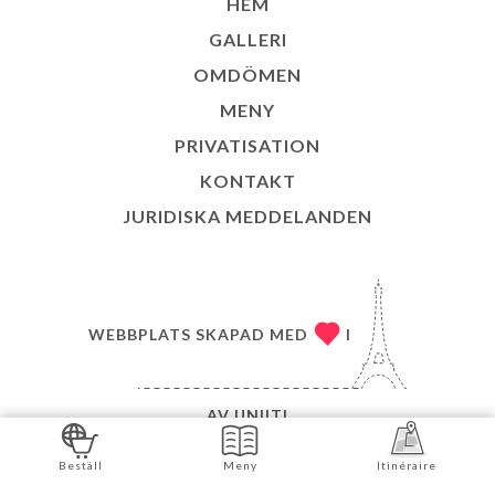
HEM
GALLERI
OMDÖMEN
MENY
PRIVATISATION
KONTAKT
JURIDISKA MEDDELANDEN
WEBBPLATS SKAPAD MED
I
AV
UNIITI
© COPYRIGHT 2026 – BANH MI LYON 6 – MED
Beställ
Meny
Itinéraire
ENSAMRÄTT