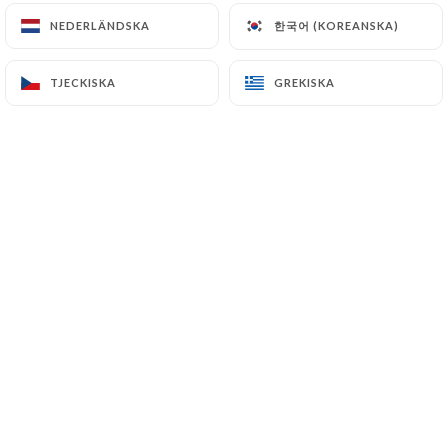
한국어 (KOREANSKA)
한국어 (KOREANSKA)
NEDERLÄNDSKA
NEDERLÄNDSKA
TJECKISKA
TJECKISKA
GREKISKA
GREKISKA
SANDWICH BANH MI
Un voyage de saveurs dans chaque Bánh
Mì, le fameux sandwich vietnamien !
Bánh Mì poulet
Poulet sauté à la citronnelle, concombre, carottes
marinées, coriandre, sauce maison
7.50€
Bánh Mì porc
Porc laqué, concombre, carottes marinées,