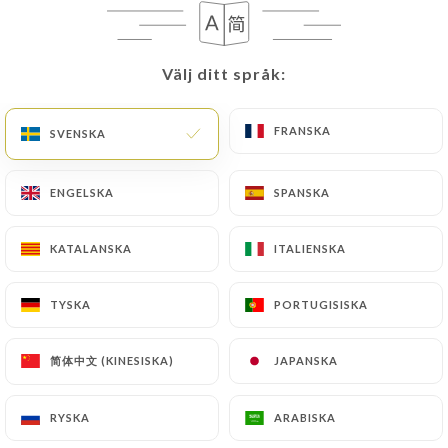
ENTRÉES
Välj ditt språk:
Välj ditt språk:
Frais et coloré, parfait pour satisfaire
votre appétit !
FRANSKA
FRANSKA
SVENSKA
SVENSKA
Rouleaux de printemps
ENGELSKA
ENGELSKA
SPANSKA
SPANSKA
Vermicelles de riz, porc char siu, crevettes, laitue,
menthe, coriandre
KATALANSKA
KATALANSKA
ITALIENSKA
ITALIENSKA
3.50€
TYSKA
TYSKA
PORTUGISISKA
PORTUGISISKA
Salade vietnamienne
Salade, chou, germes de soja, carotte, menthe,
简体中文 (KINESISKA)
简体中文 (KINESISKA)
JAPANSKA
JAPANSKA
échalotes grillées, cacahuètes, sauce maison
3.50€
RYSKA
RYSKA
ARABISKA
ARABISKA