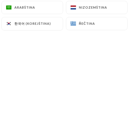
ARABŠTINA
ARABŠTINA
NIZOZEMŠTINA
NIZOZEMŠTINA
한국어 (KOREJŠTINA)
한국어 (KOREJŠTINA)
ŘEČTINA
ŘEČTINA
SANDWICH BANH MI
Un voyage de saveurs dans chaque Bánh
Mì, le fameux sandwich vietnamien !
Bánh Mì poulet
Poulet sauté à la citronnelle, concombre, carottes
marinées, coriandre, sauce maison
7.50€
Bánh Mì porc
Porc laqué, concombre, carottes marinées,