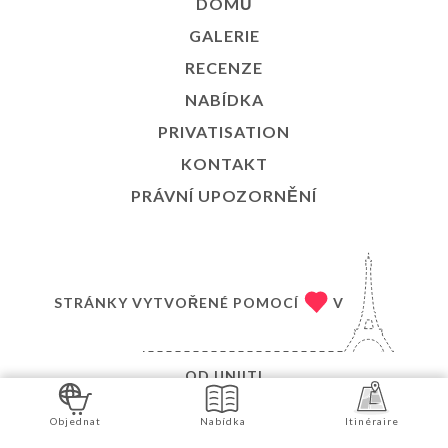
DOMŮ
GALERIE
RECENZE
NABÍDKA
PRIVATISATION
KONTAKT
PRÁVNÍ UPOZORNĚNÍ
STRÁNKY VYTVOŘENÉ POMOCÍ
V
OD
UNIITI
© COPYRIGHT 2026 – BANH MI LYON 6 – VŠECHNA
Objednat
Nabídka
Itinéraire
PRÁVA VYHRAZENA