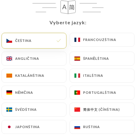
ENTRÉES
Vyberte jazyk:
Vyberte jazyk:
Frais et coloré, parfait pour satisfaire
votre appétit !
FRANCOUZŠTINA
FRANCOUZŠTINA
ČEŠTINA
ČEŠTINA
Rouleaux de printemps
ANGLIČTINA
ANGLIČTINA
ŠPANĚLŠTINA
ŠPANĚLŠTINA
Vermicelles de riz, porc char siu, crevettes, laitue,
menthe, coriandre
KATALÁNŠTINA
KATALÁNŠTINA
ITALŠTINA
ITALŠTINA
3.50€
NĚMČINA
NĚMČINA
PORTUGALŠTINA
PORTUGALŠTINA
Salade vietnamienne
Salade, chou, germes de soja, carotte, menthe,
简体中文 (ČÍNŠTINA)
简体中文 (ČÍNŠTINA)
ŠVÉDŠTINA
ŠVÉDŠTINA
échalotes grillées, cacahuètes, sauce maison
3.50€
JAPONŠTINA
JAPONŠTINA
RUŠTINA
RUŠTINA