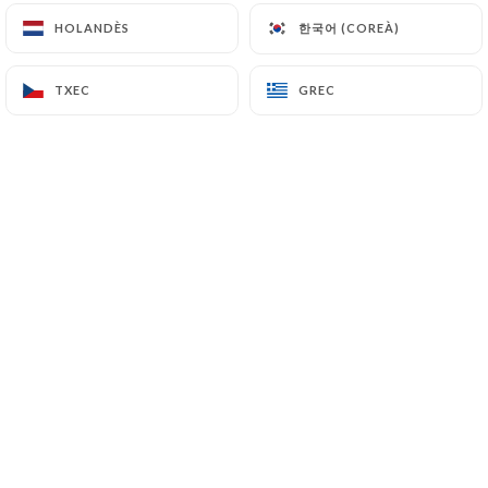
한국어 (COREÀ)
한국어 (COREÀ)
HOLANDÈS
HOLANDÈS
TXEC
TXEC
GREC
GREC
SANDWICH BANH MI
Un voyage de saveurs dans chaque Bánh
Mì, le fameux sandwich vietnamien !
Bánh Mì poulet
Poulet sauté à la citronnelle, concombre, carottes
marinées, coriandre, sauce maison
7.50€
Bánh Mì porc
Porc laqué, concombre, carottes marinées,