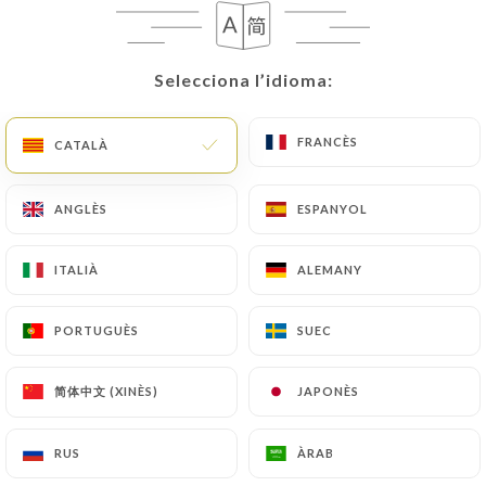
ENTRÉES
Selecciona l’idioma:
Selecciona l’idioma:
Frais et coloré, parfait pour satisfaire
votre appétit !
FRANCÈS
FRANCÈS
CATALÀ
CATALÀ
Rouleaux de printemps
ANGLÈS
ANGLÈS
ESPANYOL
ESPANYOL
Vermicelles de riz, porc char siu, crevettes, laitue,
menthe, coriandre
ITALIÀ
ITALIÀ
ALEMANY
ALEMANY
3.50€
PORTUGUÈS
PORTUGUÈS
SUEC
SUEC
Salade vietnamienne
Salade, chou, germes de soja, carotte, menthe,
简体中文 (XINÈS)
简体中文 (XINÈS)
JAPONÈS
JAPONÈS
échalotes grillées, cacahuètes, sauce maison
3.50€
RUS
RUS
ÀRAB
ÀRAB