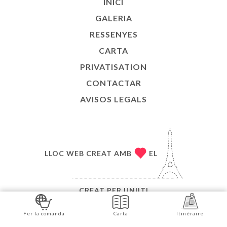
INICI
GALERIA
RESSENYES
CARTA
PRIVATISATION
CONTACTAR
AVISOS LEGALS
LLOC WEB CREAT AMB
EL
CREAT PER
UNIITI
© COPYRIGHT :ANY - BANH MI LYON 6 - TOTS ELS
Fer la comanda
Carta
Itinéraire
DRETS RESERVATS