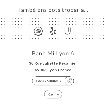
També ens pots trobar a…
Banh Mi Lyon 6
30 Rue Juliette Récamier
69006 Lyon France
+33426008307
CA