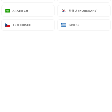
한국어 (KOREAANS)
한국어 (KOREAANS)
ARABISCH
ARABISCH
SANDWICH BANH MI
TSJECHISCH
TSJECHISCH
GRIEKS
GRIEKS
Un voyage de saveurs dans chaque Bánh
Mì, le fameux sandwich vietnamien !
Bánh Mì poulet
Poulet sauté à la citronnelle, concombre, carottes
marinées, coriandre, sauce maison
7.50€
Bánh Mì porc
Porc laqué, concombre, carottes marinées,