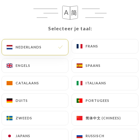
ENTRÉES
Selecteer je taal:
Selecteer je taal:
Frais et coloré, parfait pour satisfaire
votre appétit !
FRANS
FRANS
NEDERLANDS
NEDERLANDS
Rouleaux de printemps
ENGELS
ENGELS
SPAANS
SPAANS
Vermicelles de riz, porc char siu, crevettes, laitue,
menthe, coriandre
CATALAANS
CATALAANS
ITALIAANS
ITALIAANS
3.50€
DUITS
DUITS
PORTUGEES
PORTUGEES
Salade vietnamienne
Salade, chou, germes de soja, carotte, menthe,
简体中文 (CHINEES)
简体中文 (CHINEES)
ZWEEDS
ZWEEDS
échalotes grillées, cacahuètes, sauce maison
3.50€
JAPANS
JAPANS
RUSSISCH
RUSSISCH