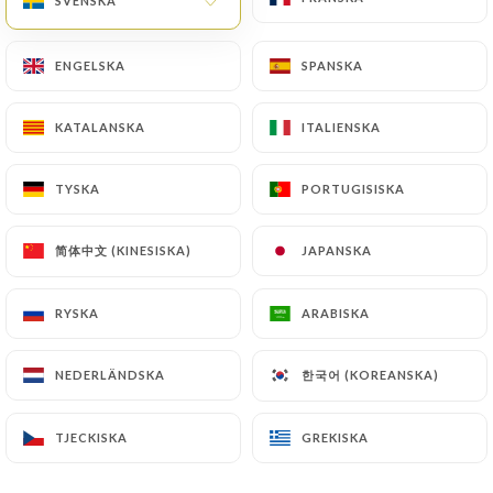
SVENSKA
SVENSKA
R halle 1
ENGELSKA
ENGELSKA
SPANSKA
SPANSKA
KATALANSKA
KATALANSKA
ITALIENSKA
ITALIENSKA
TYSKA
TYSKA
PORTUGISISKA
PORTUGISISKA
简体中文 (KINESISKA)
简体中文 (KINESISKA)
JAPANSKA
JAPANSKA
RYSKA
RYSKA
ARABISKA
ARABISKA
한국어 (KOREANSKA)
한국어 (KOREANSKA)
NEDERLÄNDSKA
NEDERLÄNDSKA
TJECKISKA
TJECKISKA
GREKISKA
GREKISKA
R cuisine 2