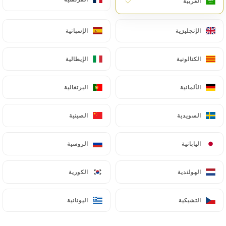
العربية
العربية
R halle 1
الإنجليزية
الإنجليزية
الإسبانية
الإسبانية
الكتالونية
الكتالونية
الإيطالية
الإيطالية
الألمانية
الألمانية
البرتغالية
البرتغالية
السويدية
السويدية
الصينية
الصينية
اليابانية
اليابانية
الروسية
الروسية
الهولندية
الهولندية
الكورية
الكورية
التشيكية
التشيكية
اليونانية
اليونانية
R cuisine 2