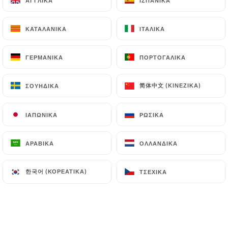
ΑΓΓΛΙΚΆ
ΑΓΓΛΙΚΆ
ΙΣΠΑΝΙΚΆ
ΙΣΠΑΝΙΚΆ
ΚΑΤΑΛΑΝΙΚΆ
ΚΑΤΑΛΑΝΙΚΆ
ΙΤΑΛΙΚΆ
ΙΤΑΛΙΚΆ
ΓΕΡΜΑΝΙΚΆ
ΓΕΡΜΑΝΙΚΆ
ΠΟΡΤΟΓΑΛΙΚΆ
ΠΟΡΤΟΓΑΛΙΚΆ
简体中文 (ΚΙΝΈΖΙΚΑ)
简体中文 (ΚΙΝΈΖΙΚΑ)
ΣΟΥΗΔΙΚΆ
ΣΟΥΗΔΙΚΆ
9 ΑΞΙΟΛΌΓΗΣΗ
ΙΑΠΩΝΙΚΆ
ΙΑΠΩΝΙΚΆ
ΡΩΣΙΚΆ
ΡΩΣΙΚΆ
RESTAURANT VIETNAMIEN
ΑΡΑΒΙΚΆ
ΑΡΑΒΙΚΆ
ΟΛΛΑΝΔΙΚΆ
ΟΛΛΑΝΔΙΚΆ
30 Rue Juliette Récamier
69006 Lyon France
한국어 (ΚΟΡΕΆΤΙΚΑ)
한국어 (ΚΟΡΕΆΤΙΚΑ)
ΤΣΈΧΙΚΑ
ΤΣΈΧΙΚΑ
Ποιοι είμαστε;