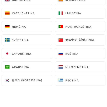
KATALÁNŠTINA
KATALÁNŠTINA
ITALŠTINA
ITALŠTINA
NĚMČINA
NĚMČINA
PORTUGALŠTINA
PORTUGALŠTINA
简体中文 (ČÍNŠTINA)
简体中文 (ČÍNŠTINA)
ŠVÉDŠTINA
ŠVÉDŠTINA
9 RECENZE
JAPONŠTINA
JAPONŠTINA
RUŠTINA
RUŠTINA
RESTAURANT VIETNAMIEN
ARABŠTINA
ARABŠTINA
NIZOZEMŠTINA
NIZOZEMŠTINA
30 Rue Juliette Récamier
69006 Lyon France
한국어 (KOREJŠTINA)
한국어 (KOREJŠTINA)
ŘEČTINA
ŘEČTINA
Kdo jsme?