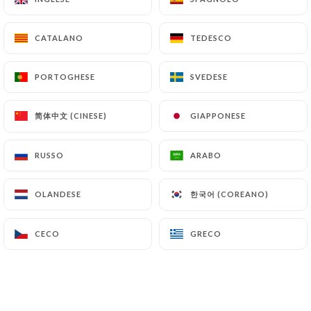
CATALANO
CATALANO
TEDESCO
TEDESCO
PORTOGHESE
PORTOGHESE
SVEDESE
SVEDESE
简体中文 (CINESE)
简体中文 (CINESE)
GIAPPONESE
GIAPPONESE
RECENSIONE 9
RUSSO
RUSSO
ARABO
ARABO
RESTAURANT VIETNAMIEN
한국어 (COREANO)
한국어 (COREANO)
OLANDESE
OLANDESE
30 Rue Juliette Récamier
69006 Lyon France
CECO
CECO
GRECO
GRECO
Chi siamo?