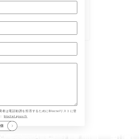
費者は電話勧誘を拒否するためにBloctelリストに登
bloctel.gouv.fr
す：
送信